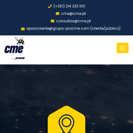
(+351) 214 233 100
cme@cme.pt
consultas@cme.pt
apoiocliente@grupo-procme.com (cliente/público)
Toggl
naviga