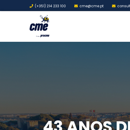
(+351) 214 233 100
cme@cme.pt
consul
43 ANOS D