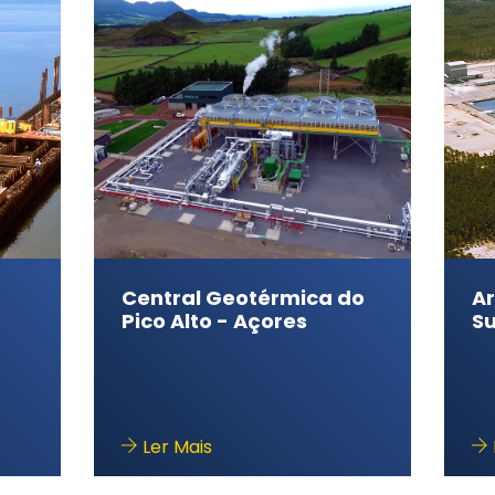
do
Armazenamento
D
Subterrâneo do Carriço
Ce
de
Ler Mais