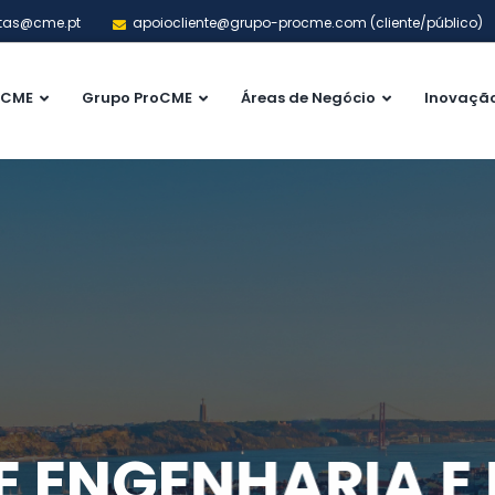
tas@cme.pt
apoiocliente@grupo-procme.com (cliente/público)
CME
Grupo ProCME
Áreas de Negócio
Inovaçã
E ENGENHARIA 