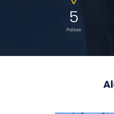
5
Países
Al