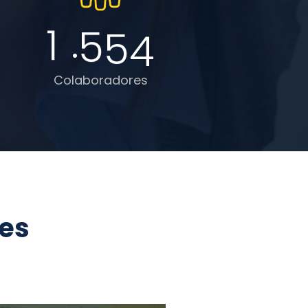
.
1
5
5
4
Colaboradores
tes