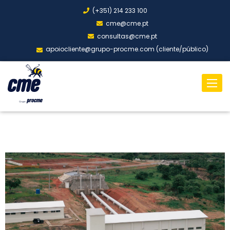
(+351) 214 233 100
cme@cme.pt
consultas@cme.pt
apoiocliente@grupo-procme.com (cliente/público)
Toggl
naviga