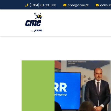
(+351) 214 233 100
cme@cme.pt
consul