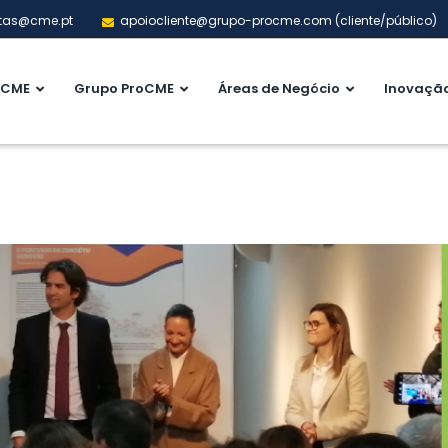
tas@cme.pt
apoiocliente@grupo-procme.com (cliente/público)
CME
Grupo ProCME
Áreas de Negócio
Inovaçã