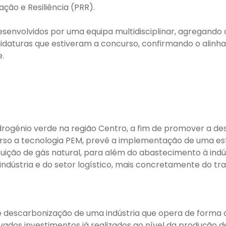
ção e Resiliência (PRR).
desenvolvidos por uma equipa multidisciplinar, agregando
idaturas que estiveram a concurso, confirmando o alinh
.
drogénio verde na região Centro, a fim de promover a de
ecurso a tecnologia PEM, prevê a implementação de uma 
ibuição de gás natural, para além do abastecimento à indú
 indústria e do setor logístico, mais concretamente do t
e descarbonização de uma indústria que opera de form
vados investimentos já realizados ao nível da produção de