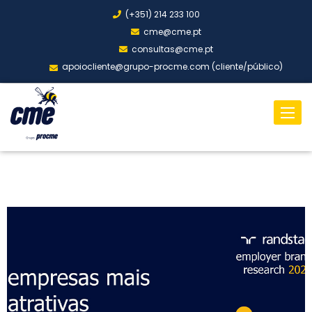
(+351) 214 233 100
cme@cme.pt
consultas@cme.pt
apoiocliente@grupo-procme.com (cliente/público)
Toggl
naviga