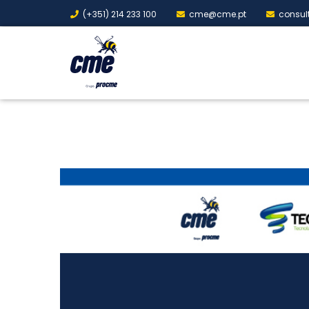
(+351) 214 233 100
cme@cme.pt
consul