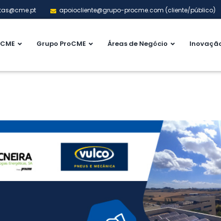
tas@cme.pt
apoiocliente@grupo-procme.com (cliente/público)
CME
Grupo ProCME
Áreas de Negócio
Inovaçã