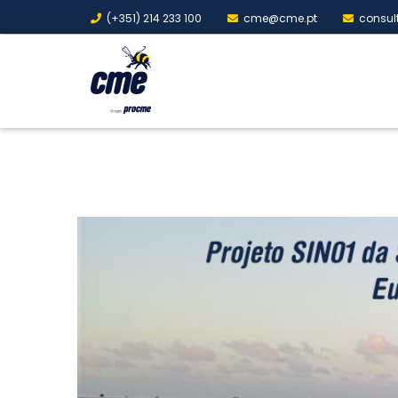
(+351) 214 233 100
cme@cme.pt
consul