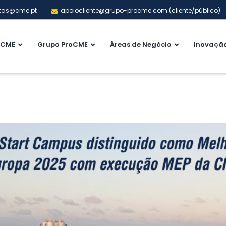
tas@cme.pt
apoiocliente@grupo-procme.com (cliente/público)
CME
Grupo ProCME
Áreas de Negócio
Inovaçã