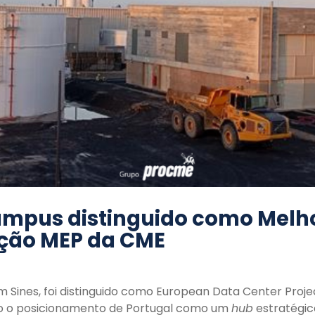
Campus distinguido como Melh
ção MEP da CME
m Sines, foi distinguido como European Data Center Proje
ndo o posicionamento de Portugal como um
hub
estratégico