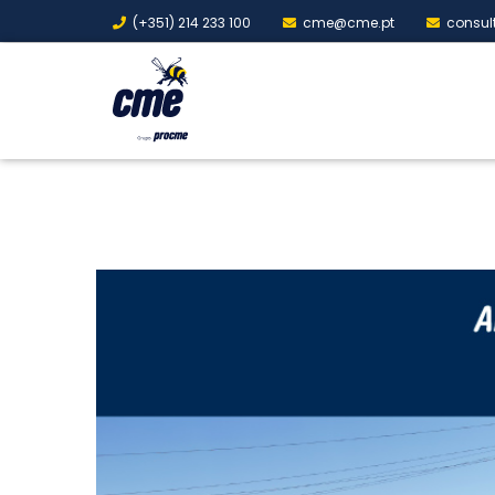
(+351) 214 233 100
cme@cme.pt
consul