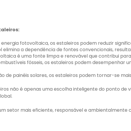
aleiros:
nergia fotovoltaica, os estaleiros podem reduzir signific
sol elimina a dependência de fontes convencionais, resul
voltaica é uma fonte limpa e renovável que contribui pa
combustíveis fósseis, os estaleiros podem desempenhar 
ão de painéis solares, os estaleiros podem tornar-se mai
leiros não é apenas uma escolha inteligente do ponto d
lobal.
um setor mais eficiente, responsável e ambientalmente 