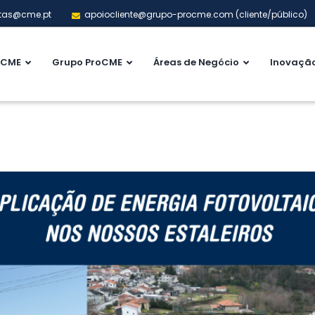
tas@cme.pt
apoiocliente@grupo-procme.com (cliente/público)
CME
Grupo ProCME
Áreas de Negócio
Inovaçã